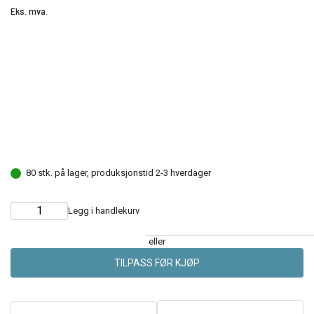
Eks. mva.
80 stk. på lager, produksjonstid 2-3 hverdager
Legg i handlekurv
Choose
Quantity
quantity
eller
TILPASS FØR KJØP