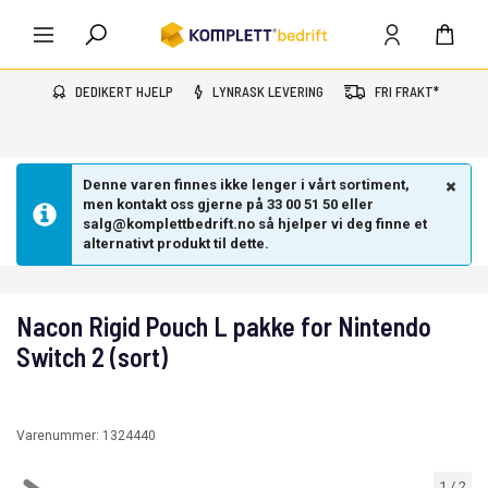
DEDIKERT HJELP
LYNRASK LEVERING
FRI FRAKT*
Denne varen finnes ikke lenger i vårt sortiment,
men kontakt oss gjerne på 33 00 51 50 eller
salg@komplettbedrift.no så hjelper vi deg finne et
alternativt produkt til dette.
Nacon Rigid Pouch L pakke for Nintendo
Switch 2 (sort)
Varenummer:
1324440
1
/
2