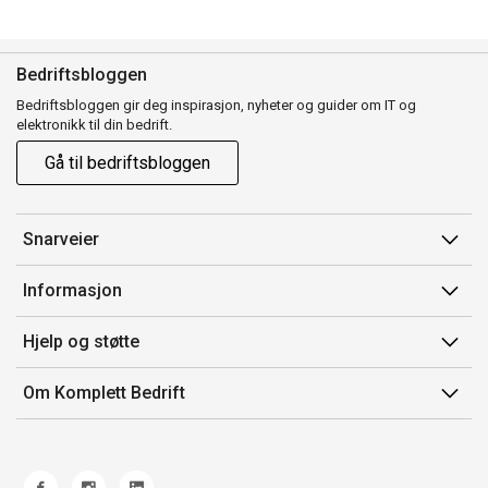
Bedriftsbloggen
Bedriftsbloggen gir deg inspirasjon, nyheter og guider om IT og
elektronikk til din bedrift.
Gå til bedriftsbloggen
Snarveier
Min side
Informasjon
Ordreoversikt
Salgsbetingelser
Hjelp og støtte
Mine produkter
Avtalevilkår for Komplett Bedrift Pluss
Kontakt oss
Om Komplett Bedrift
Produsenter
Retur
Om oss
EE-avfall
Frakt og levering
Jobb i Komplett
Retningslinjer kundekonkurranser