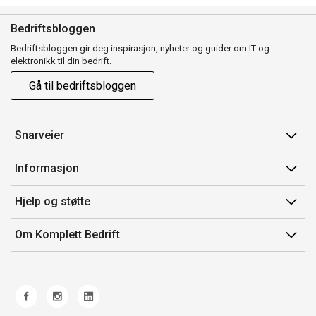
Bedriftsbloggen
Bedriftsbloggen gir deg inspirasjon, nyheter og guider om IT og
elektronikk til din bedrift.
Gå til bedriftsbloggen
Snarveier
Min side
Informasjon
Ordreoversikt
Salgsbetingelser
Hjelp og støtte
Mine produkter
Avtalevilkår for Komplett Bedrift Pluss
Kontakt oss
Om Komplett Bedrift
Produsenter
Retur
Om oss
EE-avfall
Frakt og levering
Jobb i Komplett
Retningslinjer kundekonkurranser
Ofte stilte spørsmål
Miljøarbeid og ESG