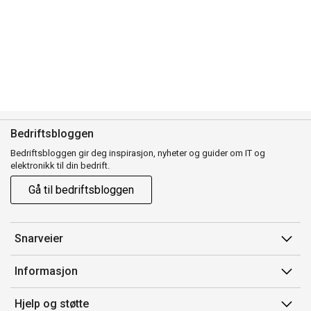
Bedriftsbloggen
Bedriftsbloggen gir deg inspirasjon, nyheter og guider om IT og
elektronikk til din bedrift.
Gå til bedriftsbloggen
Snarveier
Min side
Informasjon
Ordreoversikt
Salgsbetingelser
Hjelp og støtte
Mine produkter