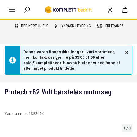
DEDIKERT HJELP
LYNRASK LEVERING
FRI FRAKT*
Denne varen finnes ikke lenger i vårt sortiment,
men kontakt oss gjerne på 33 00 51 50 eller
salg@komplettbedrift.no så hjelper vi deg finne et
alternativt produkt til dette.
Protech +62 Volt børsteløs motorsag
Varenummer:
1322494
1
/
9