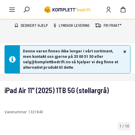
DEDIKERT HJELP
LYNRASK LEVERING
FRI FRAKT*
Denne varen finnes ikke lenger i vårt sortiment,
men kontakt oss gjerne på 33 00 51 50 eller
salg@komplettbedrift.no så hjelper vi deg finne et
alternativt produkt til dette.
iPad Air 11" (2025) 1TB 5G (stellargrå)
Varenummer:
1321840
1
/
10