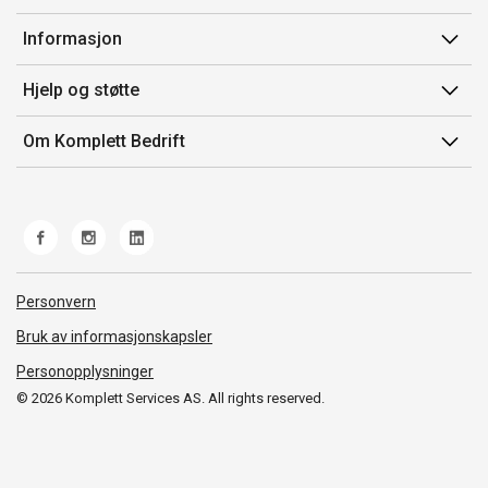
Min side
Informasjon
Ordreoversikt
Salgsbetingelser
Hjelp og støtte
Mine produkter
Avtalevilkår for Komplett Bedrift Pluss
Kontakt oss
Om Komplett Bedrift
Produsenter
Retur
Om oss
EE-avfall
Frakt og levering
Jobb i Komplett
Retningslinjer kundekonkurranser
Ofte stilte spørsmål
Miljøarbeid og ESG
Åpenhetsloven
Personvern
Whistleblowing
Bruk av informasjonskapsler
Personopplysninger
© 2026 Komplett Services AS. All rights reserved.