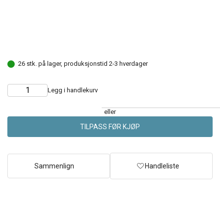
26 stk. på lager, produksjonstid 2-3 hverdager
Legg i handlekurv
Choose
Quantity
quantity
eller
TILPASS FØR KJØP
Sammenlign
Handleliste