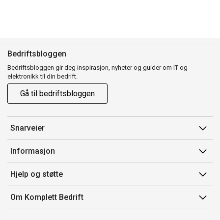
Bedriftsbloggen
Bedriftsbloggen gir deg inspirasjon, nyheter og guider om IT og
elektronikk til din bedrift.
Gå til bedriftsbloggen
Snarveier
Min side
Informasjon
Ordreoversikt
Salgsbetingelser
Hjelp og støtte
Mine produkter
Avtalevilkår for Komplett Bedrift Pluss
Kontakt oss
Om Komplett Bedrift
Produsenter
Retur
Om oss
EE-avfall