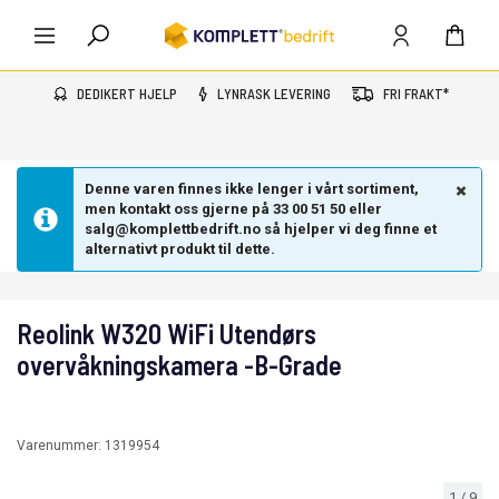
DEDIKERT HJELP
LYNRASK LEVERING
FRI FRAKT*
Denne varen finnes ikke lenger i vårt sortiment,
men kontakt oss gjerne på 33 00 51 50 eller
salg@komplettbedrift.no så hjelper vi deg finne et
alternativt produkt til dette.
Reolink W320 WiFi Utendørs
overvåkningskamera -B-Grade
Varenummer:
1319954
1
/
9