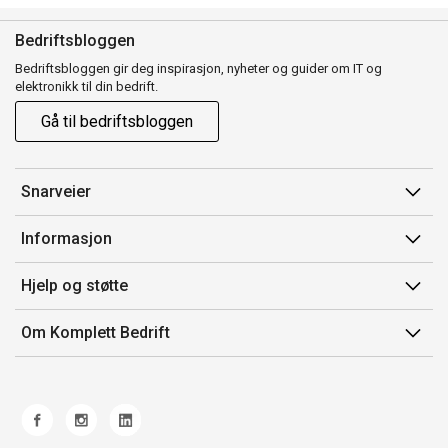
Bedriftsbloggen
Bedriftsbloggen gir deg inspirasjon, nyheter og guider om IT og
elektronikk til din bedrift.
Gå til bedriftsbloggen
Snarveier
Min side
Informasjon
Ordreoversikt
Salgsbetingelser
Hjelp og støtte
Mine produkter
Avtalevilkår for Komplett Bedrift Pluss
Kontakt oss
Om Komplett Bedrift
Produsenter
Retur
Om oss
EE-avfall
Frakt og levering
Jobb i Komplett
Retningslinjer kundekonkurranser
Ofte stilte spørsmål
Miljøarbeid og ESG