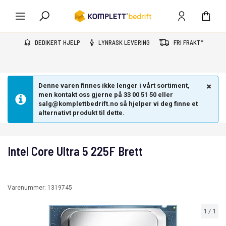
DEDIKERT HJELP
LYNRASK LEVERING
FRI FRAKT*
Denne varen finnes ikke lenger i vårt sortiment,
men kontakt oss gjerne på 33 00 51 50 eller
salg@komplettbedrift.no så hjelper vi deg finne et
alternativt produkt til dette.
Intel Core Ultra 5 225F Brett
Varenummer:
1319745
1
/
1