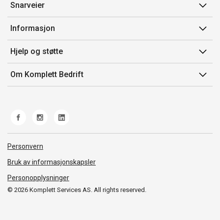
Snarveier
Min side
Informasjon
Ordreoversikt
Salgsbetingelser
Hjelp og støtte
Mine produkter
Avtalevilkår for Komplett Bedrift Pluss
Kontakt oss
Om Komplett Bedrift
Produsenter
Retur
Om oss
EE-avfall
Frakt og levering
Jobb i Komplett
Retningslinjer kundekonkurranser
Ofte stilte spørsmål
Miljøarbeid og ESG
Åpenhetsloven
Personvern
Whistleblowing
Bruk av informasjonskapsler
Personopplysninger
© 2026 Komplett Services AS. All rights reserved.