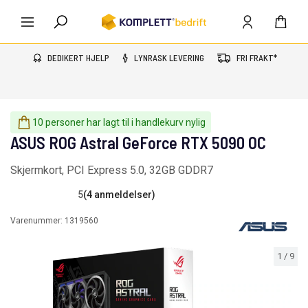
DEDIKERT HJELP
LYNRASK LEVERING
FRI FRAKT*
10 personer har lagt til i handlekurv nylig
ASUS ROG Astral GeForce RTX 5090 OC
Skjermkort, PCI Express 5.0, 32GB GDDR7
5
(4 anmeldelser)
Varenummer:
1319560
1
/
9