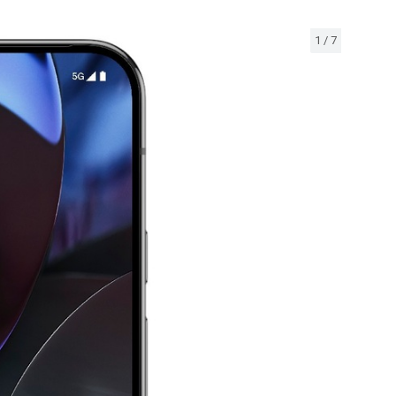
1
/
7