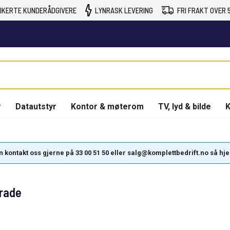
IKERTE KUNDERÅDGIVERE
LYNRASK LEVERING
FRI FRAKT OVER 5
r
Datautstyr
Kontor & møterom
TV, lyd & bilde
K
kontakt oss gjerne på 33 00 51 50 eller salg@komplettbedrift.no så hjelpe
Grade