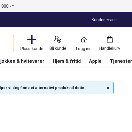
 000,- *
Kundeservice
Handlekurv
:
0
Produkter
Bli kunde
Handlekurv
Pluss-kunde
Logg inn
(
Handlekurv
)
jøkken & hvitevarer
Hjem & fritid
Apple
Tjenester
r vi deg finne et alternativt produkt til dette.