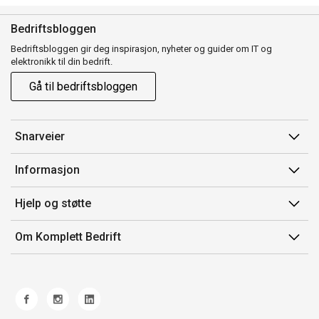
Bedriftsbloggen
Bedriftsbloggen gir deg inspirasjon, nyheter og guider om IT og
elektronikk til din bedrift.
Gå til bedriftsbloggen
Snarveier
Min side
Informasjon
Ordreoversikt
Salgsbetingelser
Hjelp og støtte
Mine produkter
Avtalevilkår for Komplett Bedrift Pluss
Kontakt oss
Om Komplett Bedrift
Produsenter
Retur
Om oss
EE-avfall
Frakt og levering
Jobb i Komplett
Retningslinjer kundekonkurranser
Ofte stilte spørsmål
Miljøarbeid og ESG