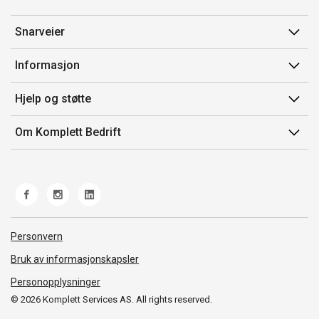
Snarveier
Min side
Informasjon
Ordreoversikt
Salgsbetingelser
Hjelp og støtte
Mine produkter
Avtalevilkår for Komplett Bedrift Pluss
Kontakt oss
Om Komplett Bedrift
Produsenter
Retur
Om oss
EE-avfall
Frakt og levering
Jobb i Komplett
Retningslinjer kundekonkurranser
Ofte stilte spørsmål
Miljøarbeid og ESG
Åpenhetsloven
Personvern
Whistleblowing
Bruk av informasjonskapsler
Personopplysninger
© 2026 Komplett Services AS. All rights reserved.