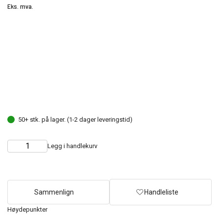
Eks. mva.
50+ stk. på lager. (1-2 dager leveringstid)
Legg i handlekurv
Choose
Quantity
quantity
Sammenlign
Handleliste
Høydepunkter