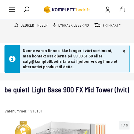
DEDIKERT HJELP
LYNRASK LEVERING
FRI FRAKT*
Denne varen finnes ikke lenger i vårt sortiment,
men kontakt oss gjerne på 33 00 51 50 eller
salg@komplettbedrift.no så hjelper vi deg finne et
alternativt produkt til dette.
be quiet! Light Base 900 FX Mid Tower (hvit)
Varenummer:
1316101
1
/
9