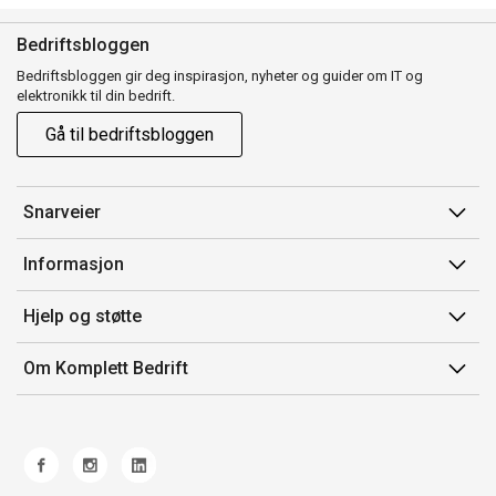
Bedriftsbloggen
Bedriftsbloggen gir deg inspirasjon, nyheter og guider om IT og
elektronikk til din bedrift.
Gå til bedriftsbloggen
Snarveier
Min side
Informasjon
Ordreoversikt
Salgsbetingelser
Hjelp og støtte
Mine produkter
Avtalevilkår for Komplett Bedrift Pluss
Kontakt oss
Om Komplett Bedrift
Produsenter
Retur
Om oss
EE-avfall
Frakt og levering
Jobb i Komplett
Retningslinjer kundekonkurranser
Ofte stilte spørsmål
Miljøarbeid og ESG