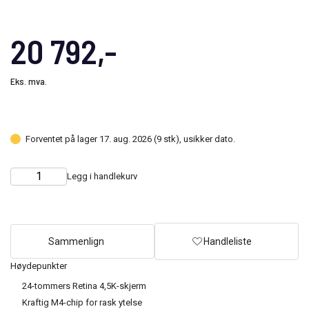
20 792,-
Eks. mva.
Forventet på lager 17. aug. 2026 (9 stk), usikker dato.
Legg i handlekurv
Choose
Quantity
quantity
Sammenlign
Handleliste
Høydepunkter
24-tommers Retina 4,5K-skjerm
Kraftig M4-chip for rask ytelse