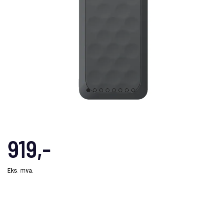
919,-
Eks. mva.