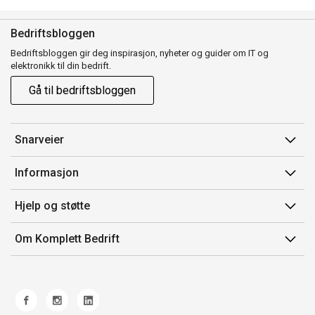
Bedriftsbloggen
Bedriftsbloggen gir deg inspirasjon, nyheter og guider om IT og
elektronikk til din bedrift.
Gå til bedriftsbloggen
Snarveier
Min side
Informasjon
Ordreoversikt
Salgsbetingelser
Hjelp og støtte
Mine produkter
Avtalevilkår for Komplett Bedrift Pluss
Kontakt oss
Om Komplett Bedrift
Produsenter
Retur
Om oss
EE-avfall
Frakt og levering
Jobb i Komplett
Retningslinjer kundekonkurranser
Ofte stilte spørsmål
Miljøarbeid og ESG