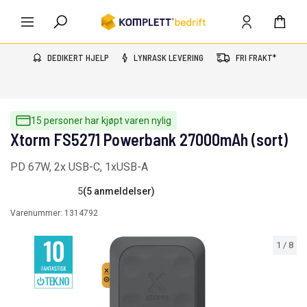
DEDIKERT HJELP
LYNRASK LEVERING
FRI FRAKT*
15 personer har kjøpt varen nylig
Xtorm FS5271 Powerbank 27000mAh (sort)
PD 67W, 2x USB-C, 1xUSB-A
5
(5 anmeldelser)
Varenummer:
1314792
1
/
8