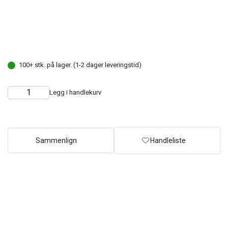
100+ stk. på lager. (1-2 dager leveringstid)
Legg i handlekurv
Choose
Quantity
quantity
Sammenlign
Handleliste