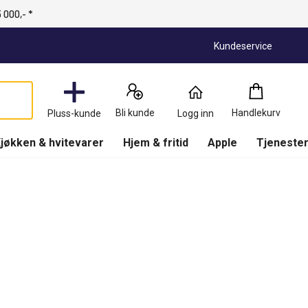
 000,- *
Kundeservice
Handlekurv
:
0
Produkter
Bli kunde
Handlekurv
Pluss-kunde
Logg inn
(
Handlekurv
)
jøkken & hvitevarer
Hjem & fritid
Apple
Tjenester