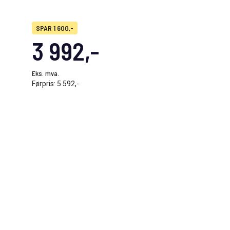
SPAR 1 600,-
3 992,-
Eks. mva.
Førpris:
5 592,-