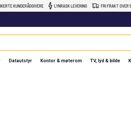
IKERTE KUNDERÅDGIVERE
LYNRASK LEVERING
FRI FRAKT OVER 5
r
Datautstyr
Kontor & møterom
TV, lyd & bilde
K