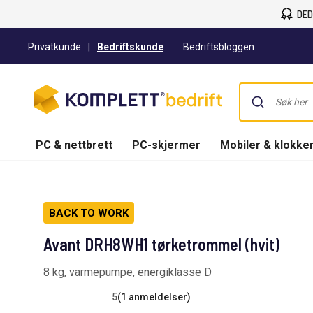
DED
Privatkunde
|
Bedriftskunde
Bedriftsbloggen
PC & nettbrett
PC-skjermer
Mobiler & klokke
BACK TO WORK
Avant DRH8WH1 tørketrommel (hvit)
8 kg, varmepumpe, energiklasse D
5
(1 anmeldelser)