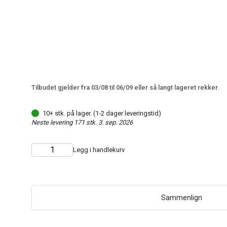
Tilbudet gjelder fra 03/08 til 06/09 eller så langt lageret rekker.
10+ stk. på lager. (1-2 dager leveringstid)
Neste levering 171 stk. 3. sep. 2026
Legg i handlekurv
Choose
Quantity
quantity
Sammenlign