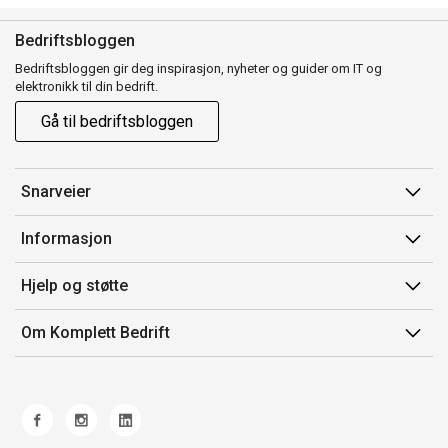
Bedriftsbloggen
Bedriftsbloggen gir deg inspirasjon, nyheter og guider om IT og
elektronikk til din bedrift.
Gå til bedriftsbloggen
Snarveier
Min side
Informasjon
Ordreoversikt
Salgsbetingelser
Hjelp og støtte
Mine produkter
Avtalevilkår for Komplett Bedrift Pluss
Kontakt oss
Om Komplett Bedrift
Produsenter
Retur
Om oss
EE-avfall
Frakt og levering
Jobb i Komplett
Retningslinjer kundekonkurranser
Ofte stilte spørsmål
Miljøarbeid og ESG