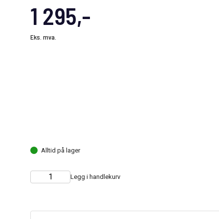
1 295,-
Eks. mva.
Alltid på lager
Legg i handlekurv
Choose
Quantity
quantity