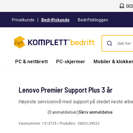
DED
Privatkunde
|
Bedriftskunde
Bedriftsbloggen
PC & nettbrett
PC-skjermer
Mobiler & klokke
Lenovo Premier Support Plus 3 år
Høyeste servicenivå med support på stedet neste arbe
(0 anmeldelser)
Skriv anmeldelse
Varenummer:
1313729
/ Produktnr.:
5WS1L39023