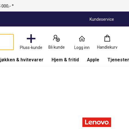
 000,- *
Kundeservice
Handlekurv
:
0
Produkter
Bli kunde
Handlekurv
Pluss-kunde
Logg inn
(
Handlekurv
)
jøkken & hvitevarer
Hjem & fritid
Apple
Tjenester