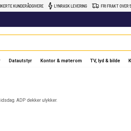
IKERTE KUNDERÅDGIVERE
LYNRASK LEVERING
FRI FRAKT OVER 5
r
Datautstyr
Kontor & møterom
TV, lyd & bilde
K
idsdag. ADP dekker ulykker.