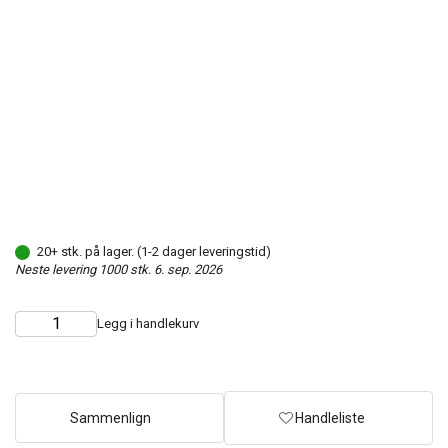
20+ stk. på lager. (1-2 dager leveringstid)
Neste levering 1000 stk. 6. sep. 2026
Legg i handlekurv
Choose
Quantity
quantity
Sammenlign
Handleliste