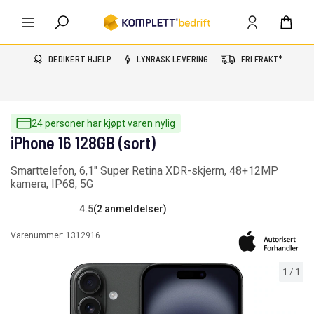
DEDIKERT HJELP
LYNRASK LEVERING
FRI FRAKT*
24 personer har kjøpt varen nylig
iPhone 16 128GB (sort)
Smarttelefon, 6,1" Super Retina XDR-skjerm, 48+12MP
kamera, IP68, 5G
4.5
(2 anmeldelser)
Varenummer:
1312916
1
/
1