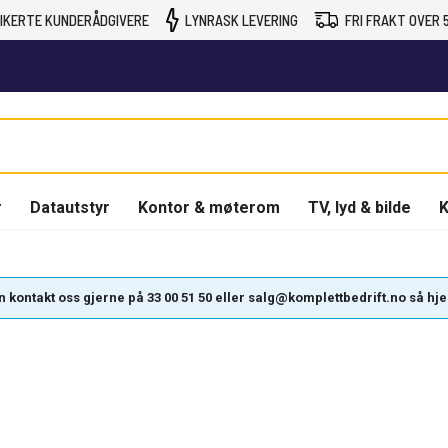
IKERTE KUNDERÅDGIVERE
LYNRASK LEVERING
FRI FRAKT OVER 5
r
Datautstyr
Kontor & møterom
TV, lyd & bilde
K
kontakt oss gjerne på 33 00 51 50 eller salg@komplettbedrift.no så hjelpe