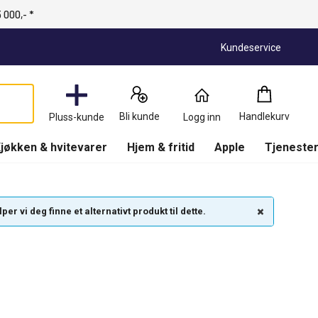
 000,- *
Kundeservice
Handlekurv
:
0
Produkter
Bli kunde
Handlekurv
Pluss-kunde
Logg inn
(
Handlekurv
)
jøkken & hvitevarer
Hjem & fritid
Apple
Tjenester
r vi deg finne et alternativt produkt til dette.