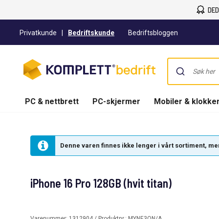
DED
Privatkunde
|
Bedriftskunde
Bedriftsbloggen
PC & nettbrett
PC-skjermer
Mobiler & klokke
Denne varen finnes ikke lenger i vårt sortiment, men 
iPhone 16 Pro 128GB (hvit titan)
Varenummer:
1312904
/ Produktnr.:
MYNE3QN/A