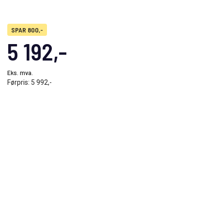
SPAR 800,-
5 192,-
Eks. mva.
Førpris:
5 992,-