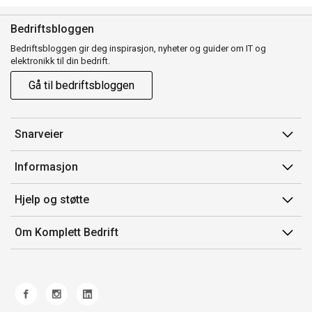
Bedriftsbloggen
Bedriftsbloggen gir deg inspirasjon, nyheter og guider om IT og
elektronikk til din bedrift.
Gå til bedriftsbloggen
Snarveier
Min side
Informasjon
Ordreoversikt
Salgsbetingelser
Hjelp og støtte
Mine produkter
Avtalevilkår for Komplett Bedrift Pluss
Kontakt oss
Om Komplett Bedrift
Produsenter
Retur
Om oss
EE-avfall
Frakt og levering
Jobb i Komplett
Retningslinjer kundekonkurranser
Ofte stilte spørsmål
Miljøarbeid og ESG