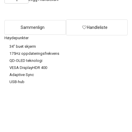
Choose
Quantity
quantity
Sammenlign
Handleliste
Høydepunkter
34" buet skjerm
175Hz oppdateringsfrekvens
QD-OLED teknologi
VESA DisplayHDR 400
Adaptive Sync
USB-hub