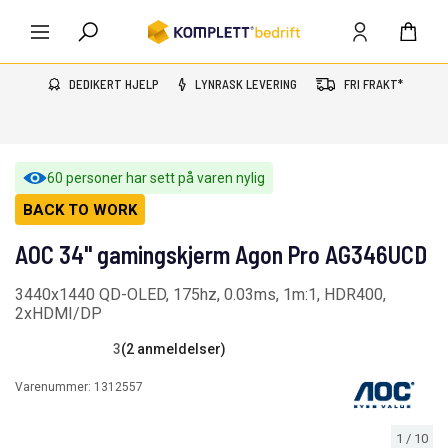
DEDIKERT HJELP
LYNRASK LEVERING
FRI FRAKT*
60 personer har sett på varen nylig
BACK TO WORK
AOC 34" gamingskjerm Agon Pro AG346UCD
3440x1440 QD-OLED, 175hz, 0.03ms, 1m:1, HDR400,
2xHDMI/DP
3
(2 anmeldelser)
Varenummer:
1312557
1
/
10