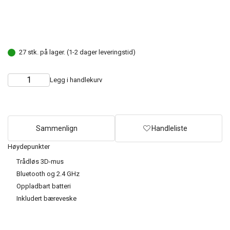
27 stk. på lager. (1-2 dager leveringstid)
Legg i handlekurv
Choose
Quantity
quantity
Sammenlign
Handleliste
Høydepunkter
Trådløs 3D-mus
Bluetooth og 2.4 GHz
Oppladbart batteri
Inkludert bæreveske