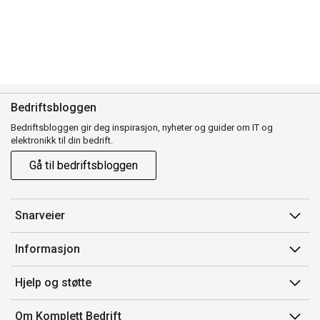
Bedriftsbloggen
Bedriftsbloggen gir deg inspirasjon, nyheter og guider om IT og
elektronikk til din bedrift.
Gå til bedriftsbloggen
Snarveier
Min side
Informasjon
Ordreoversikt
Salgsbetingelser
Hjelp og støtte
Mine produkter
Avtalevilkår for Komplett Bedrift Pluss
Kontakt oss
Om Komplett Bedrift