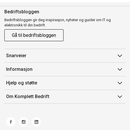
Bedriftsbloggen
Bedriftsbloggen gir deg inspirasjon, nyheter og guider om IT og
elektronikk til din bedrift.
Gå til bedriftsbloggen
Snarveier
Min side
Informasjon
Ordreoversikt
Salgsbetingelser
Hjelp og støtte
Mine produkter
Avtalevilkår for Komplett Bedrift Pluss
Kontakt oss
Om Komplett Bedrift
Produsenter
Retur
Om oss
EE-avfall
Frakt og levering
Jobb i Komplett
Retningslinjer kundekonkurranser
Ofte stilte spørsmål
Miljøarbeid og ESG