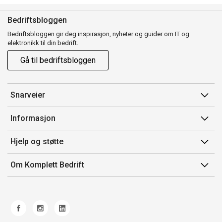
Bedriftsbloggen
Bedriftsbloggen gir deg inspirasjon, nyheter og guider om IT og
elektronikk til din bedrift.
Gå til bedriftsbloggen
Snarveier
Min side
Informasjon
Ordreoversikt
Salgsbetingelser
Hjelp og støtte
Mine produkter
Avtalevilkår for Komplett Bedrift Pluss
Kontakt oss
Om Komplett Bedrift
Produsenter
Retur
Om oss
EE-avfall
Frakt og levering
Jobb i Komplett
Retningslinjer kundekonkurranser
Ofte stilte spørsmål
Miljøarbeid og ESG