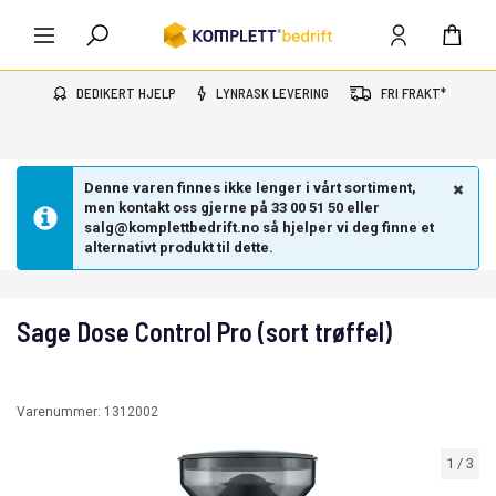
DEDIKERT HJELP
LYNRASK LEVERING
FRI FRAKT*
Denne varen finnes ikke lenger i vårt sortiment,
men kontakt oss gjerne på 33 00 51 50 eller
salg@komplettbedrift.no så hjelper vi deg finne et
alternativt produkt til dette.
Sage Dose Control Pro (sort trøffel)
Varenummer:
1312002
1
/
3