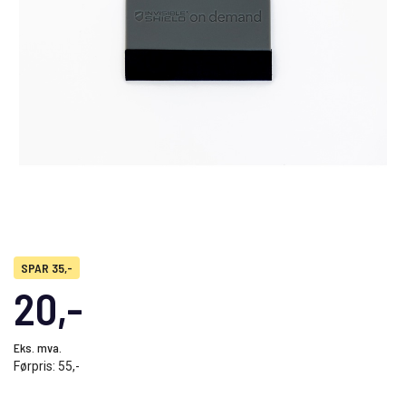
SPAR 35,-
20,-
Eks. mva.
Førpris:
55,-