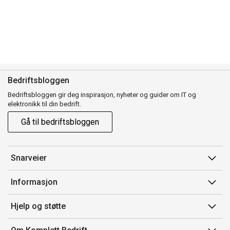
Bedriftsbloggen
Bedriftsbloggen gir deg inspirasjon, nyheter og guider om IT og
elektronikk til din bedrift.
Gå til bedriftsbloggen
Snarveier
Min side
Informasjon
Ordreoversikt
Salgsbetingelser
Hjelp og støtte
Mine produkter
Avtalevilkår for Komplett Bedrift Pluss
Kontakt oss