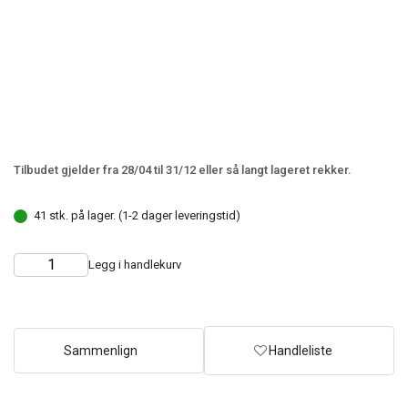
Tilbudet gjelder fra 28/04 til 31/12 eller så langt lageret rekker.
41 stk. på lager. (1-2 dager leveringstid)
Legg i handlekurv
Choose
Quantity
quantity
Sammenlign
Handleliste