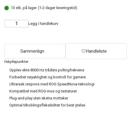
13 stk. på lager. (1-2 dager leveringstid)
Legg i handlekurv
Choose
Quantity
quantity
Sammenlign
Handleliste
Høydepunkter
Opplev ekte 8000 Hz trådløs pollingfrekvens
Forbedret nøyaktighet og kontroll for gamere
Ultrarask respons med ROG SpeedNova-teknologi
Kompatibel med ROG-mus og tastaturer
Plug-and-play uten ekstra mottaker
Optimal tilkoblingsfleksibilitet for best ytelse