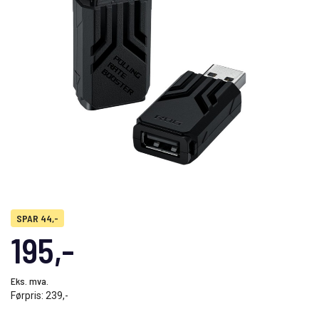
SPAR 44,-
195,-
Eks. mva.
Førpris:
239,-