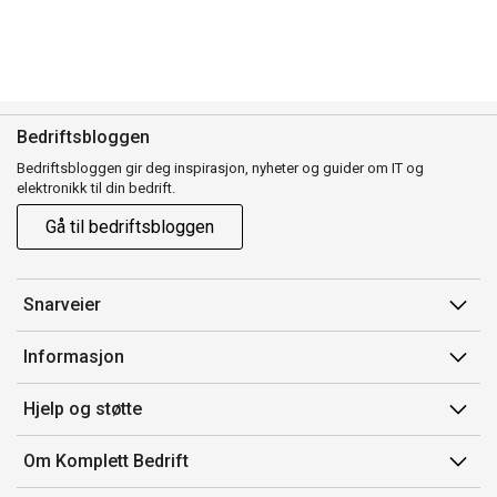
Bedriftsbloggen
Bedriftsbloggen gir deg inspirasjon, nyheter og guider om IT og
elektronikk til din bedrift.
Gå til bedriftsbloggen
Snarveier
Min side
Informasjon
Ordreoversikt
Salgsbetingelser
Hjelp og støtte
Mine produkter
Avtalevilkår for Komplett Bedrift Pluss
Kontakt oss
Om Komplett Bedrift
Produsenter
Retur