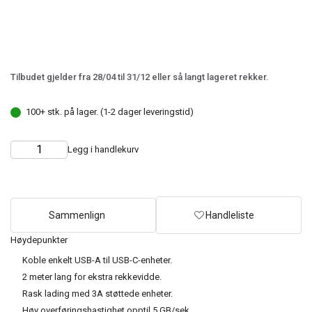
Tilbudet gjelder fra 28/04 til 31/12 eller så langt lageret rekker.
100+ stk. på lager. (1-2 dager leveringstid)
Legg i handlekurv
Choose
Quantity
quantity
Sammenlign
Handleliste
Høydepunkter
Koble enkelt USB-A til USB-C-enheter.
2 meter lang for ekstra rekkevidde.
Rask lading med 3A støttede enheter.
Høy overføringshastighet opptil 5 GB/sek.