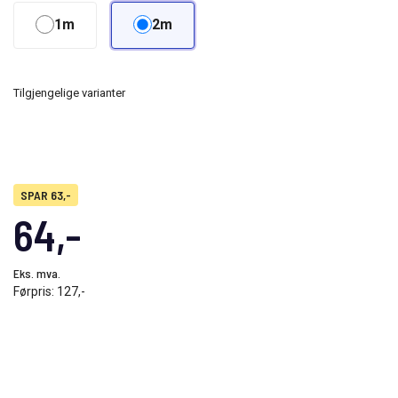
1m
2m
Tilgjengelige varianter
SPAR 63,-
64,-
Eks. mva.
Førpris:
127,-