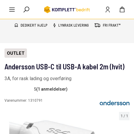
DEDIKERT HJELP
LYNRASK LEVERING
FRI FRAKT*
OUTLET
Andersson USB-C til USB-A kabel 2m (hvit)
3A, for rask lading og overføring
5
(1 anmeldelser)
Varenummer:
1310791
1
/
1