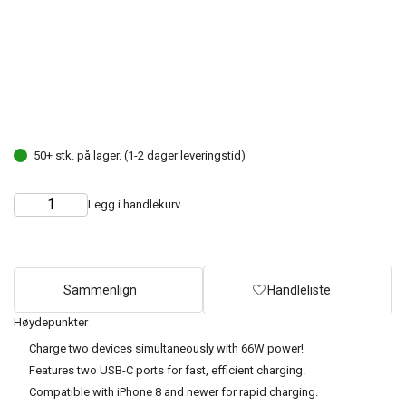
50+ stk. på lager. (1-2 dager leveringstid)
Legg i handlekurv
Choose
Quantity
quantity
Sammenlign
Handleliste
Høydepunkter
Charge two devices simultaneously with 66W power!
Features two USB-C ports for fast, efficient charging.
Compatible with iPhone 8 and newer for rapid charging.