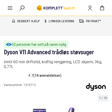
DEDIKERT HJELP
LYNRASK LEVERING
FRI FRAKT*
52 personer har sett på varen nylig
Dyson V11 Advanced trådløs støvsuger
Inntil 60 min driftstid, kraftig rengjøring, LCD skjerm, 3kg,
0,77L
4.7
(14 anmeldelser)
Varenummer:
1310712
1
/
10