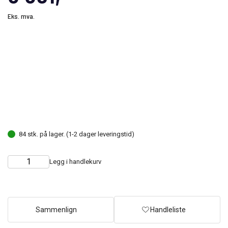
Eks. mva.
84 stk. på lager. (1-2 dager leveringstid)
Legg i handlekurv
Choose
Quantity
quantity
Sammenlign
Handleliste