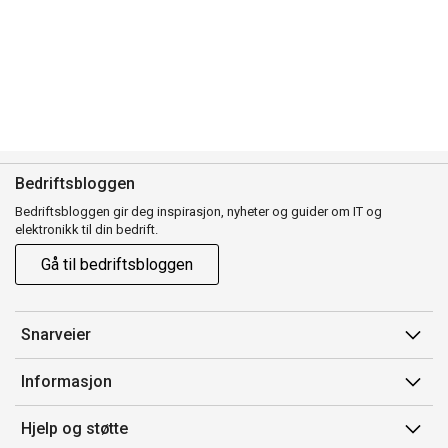
Bedriftsbloggen
Bedriftsbloggen gir deg inspirasjon, nyheter og guider om IT og
elektronikk til din bedrift.
Gå til bedriftsbloggen
Snarveier
Min side
Informasjon
Ordreoversikt
Salgsbetingelser
Hjelp og støtte
Mine produkter