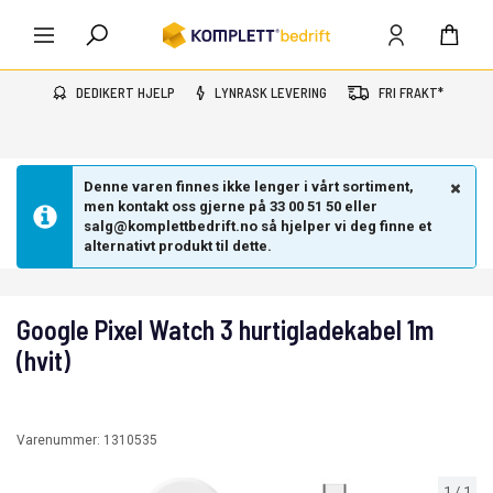
DEDIKERT HJELP
LYNRASK LEVERING
FRI FRAKT*
Denne varen finnes ikke lenger i vårt sortiment,
men kontakt oss gjerne på 33 00 51 50 eller
salg@komplettbedrift.no så hjelper vi deg finne et
alternativt produkt til dette.
Google Pixel Watch 3 hurtigladekabel 1m
(hvit)
Varenummer:
1310535
1
/
1