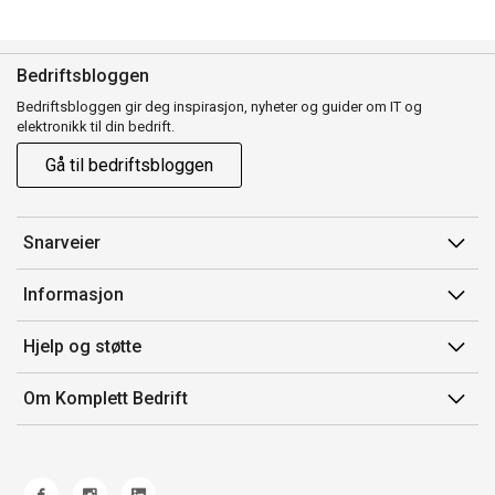
Bedriftsbloggen
Bedriftsbloggen gir deg inspirasjon, nyheter og guider om IT og
elektronikk til din bedrift.
Gå til bedriftsbloggen
Snarveier
Min side
Informasjon
Ordreoversikt
Salgsbetingelser
Hjelp og støtte
Mine produkter
Avtalevilkår for Komplett Bedrift Pluss
Kontakt oss
Om Komplett Bedrift
Produsenter
Retur
Om oss
EE-avfall
Frakt og levering
Jobb i Komplett
Retningslinjer kundekonkurranser