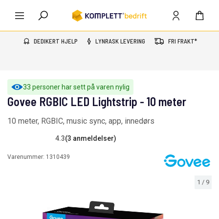
DEDIKERT HJELP
LYNRASK LEVERING
FRI FRAKT*
33 personer har sett på varen nylig
Govee RGBIC LED Lightstrip - 10 meter
10 meter, RGBIC, music sync, app, innedørs
4.3
(3 anmeldelser)
Varenummer:
1310439
1
/
9