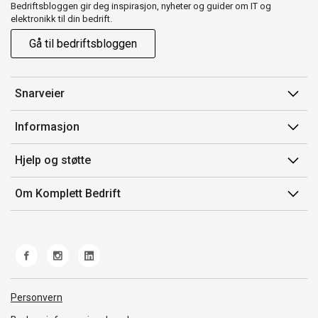
Bedriftsbloggen gir deg inspirasjon, nyheter og guider om IT og
elektronikk til din bedrift.
Gå til bedriftsbloggen
Snarveier
Min side
Informasjon
Ordreoversikt
Salgsbetingelser
Hjelp og støtte
Mine produkter
Avtalevilkår for Komplett Bedrift Pluss
Kontakt oss
Om Komplett Bedrift
Produsenter
Retur
Om oss
EE-avfall
Frakt og levering
Jobb i Komplett
Retningslinjer kundekonkurranser
Ofte stilte spørsmål
Miljøarbeid og ESG
Åpenhetsloven
Personvern
Whistleblowing