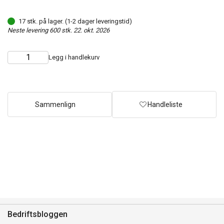
17 stk. på lager. (1-2 dager leveringstid)
Neste levering 600 stk. 22. okt. 2026
Legg i handlekurv
Choose
Quantity
quantity
Sammenlign
Handleliste
Bedriftsbloggen