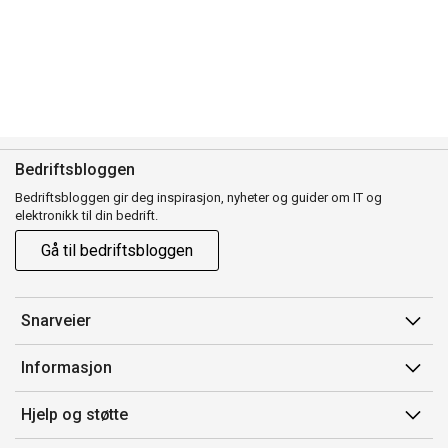
Bedriftsbloggen
Bedriftsbloggen gir deg inspirasjon, nyheter og guider om IT og
elektronikk til din bedrift.
Gå til bedriftsbloggen
Snarveier
Min side
Informasjon
Ordreoversikt
Salgsbetingelser
Hjelp og støtte
Mine produkter
Avtalevilkår for Komplett Bedrift Pluss