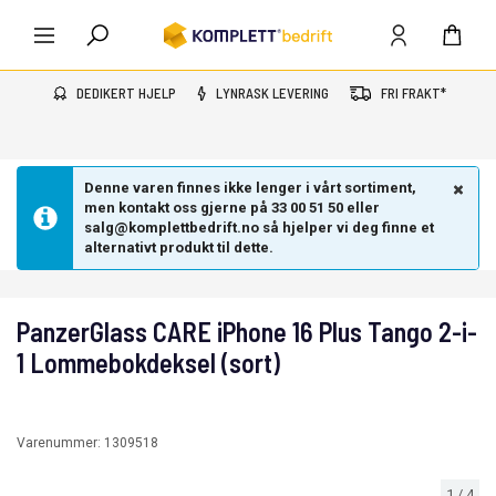
DEDIKERT HJELP
LYNRASK LEVERING
FRI FRAKT*
Denne varen finnes ikke lenger i vårt sortiment,
men kontakt oss gjerne på 33 00 51 50 eller
salg@komplettbedrift.no så hjelper vi deg finne et
alternativt produkt til dette.
PanzerGlass CARE iPhone 16 Plus Tango 2-i-
1 Lommebokdeksel (sort)
Varenummer:
1309518
1
/
4