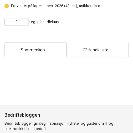
Forventet på lager 1. sep. 2026 (42 stk), usikker dato.
Legg i handlekurv
Choose
Quantity
quantity
Sammenlign
Handleliste
Bedriftsbloggen
Bedriftsbloggen gir deg inspirasjon, nyheter og guider om IT og
elektronikk til din bedrift.