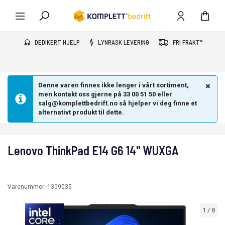
DEDIKERT HJELP
LYNRASK LEVERING
FRI FRAKT*
Denne varen finnes ikke lenger i vårt sortiment,
men kontakt oss gjerne på 33 00 51 50 eller
salg@komplettbedrift.no så hjelper vi deg finne et
alternativt produkt til dette.
Lenovo ThinkPad E14 G6 14" WUXGA
Varenummer:
1309035
1
/
8