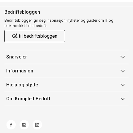
Bedriftsbloggen
Bedriftsbloggen gir deg inspirasjon, nyheter og guider om IT og
elektronikk til din bedrift.
Gå til bedriftsbloggen
Snarveier
Min side
Informasjon
Ordreoversikt
Salgsbetingelser
Hjelp og støtte
Mine produkter
Avtalevilkår for Komplett Bedrift Pluss
Kontakt oss
Om Komplett Bedrift
Produsenter
Retur
Om oss
EE-avfall
Frakt og levering
Jobb i Komplett
Retningslinjer kundekonkurranser
Ofte stilte spørsmål
Miljøarbeid og ESG