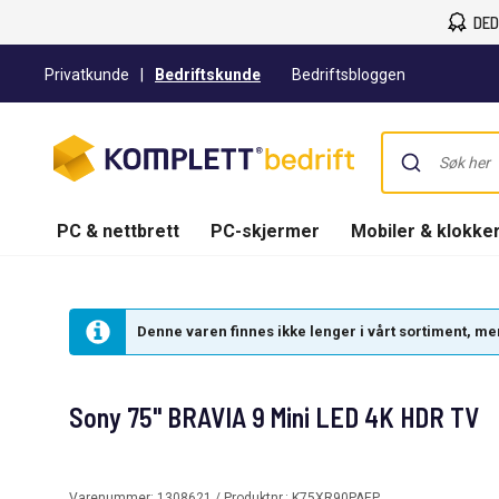
DED
Privatkunde
|
Bedriftskunde
Bedriftsbloggen
PC & nettbrett
PC-skjermer
Mobiler & klokke
Denne varen finnes ikke lenger i vårt sortiment, men 
Sony 75" BRAVIA 9 Mini LED 4K HDR TV
Varenummer:
1308621
/ Produktnr.:
K75XR90PAEP