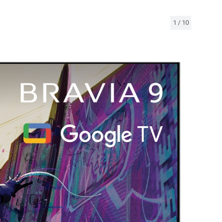
1
/
10