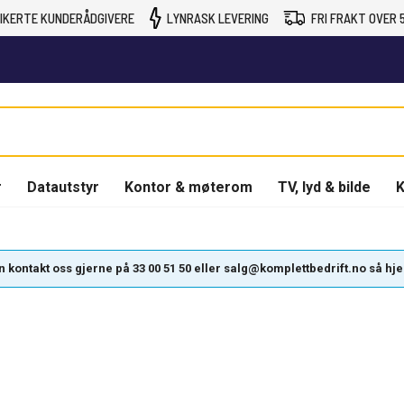
IKERTE KUNDERÅDGIVERE
LYNRASK LEVERING
FRI FRAKT OVER 5
r
Datautstyr
Kontor & møterom
TV, lyd & bilde
K
kontakt oss gjerne på 33 00 51 50 eller salg@komplettbedrift.no så hjelpe