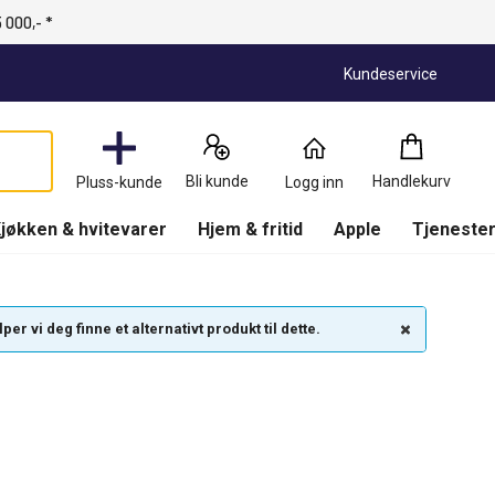
 000,- *
Kundeservice
Handlekurv
:
0
Produkter
Bli kunde
Handlekurv
Pluss-kunde
Logg inn
(
Handlekurv
)
jøkken & hvitevarer
Hjem & fritid
Apple
Tjenester
r vi deg finne et alternativt produkt til dette.