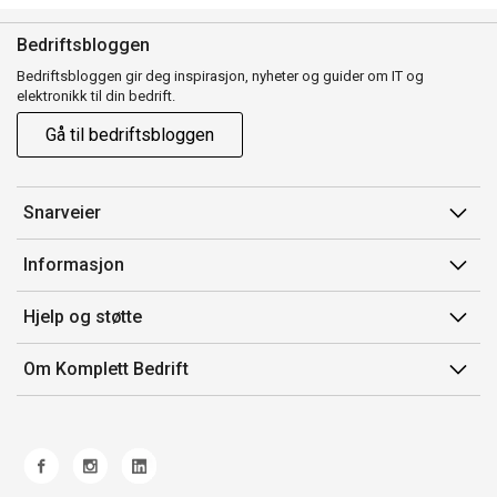
Bedriftsbloggen
Bedriftsbloggen gir deg inspirasjon, nyheter og guider om IT og
elektronikk til din bedrift.
Gå til bedriftsbloggen
Snarveier
Min side
Informasjon
Ordreoversikt
Salgsbetingelser
Hjelp og støtte
Mine produkter
Avtalevilkår for Komplett Bedrift Pluss
Kontakt oss
Om Komplett Bedrift
Produsenter
Retur
Om oss
EE-avfall
Frakt og levering
Jobb i Komplett
Retningslinjer kundekonkurranser
Ofte stilte spørsmål
Miljøarbeid og ESG