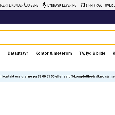
IKERTE KUNDERÅDGIVERE
LYNRASK LEVERING
FRI FRAKT OVER 5
r
Datautstyr
Kontor & møterom
TV, lyd & bilde
K
kontakt oss gjerne på 33 00 51 50 eller salg@komplettbedrift.no så hjelpe