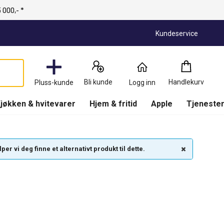
 000,- *
Kundeservice
Handlekurv
:
0
Produkter
Bli kunde
Handlekurv
Pluss-kunde
Logg inn
(
Handlekurv
)
jøkken & hvitevarer
Hjem & fritid
Apple
Tjenester
r vi deg finne et alternativt produkt til dette.