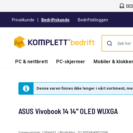
DED
Privatkunde
|
Bedriftskunde
Bedriftsbloggen
PC & nettbrett
PC-skjermer
Mobiler & klokke
Denne varen finnes ikke lenger i vårt sortiment, men 
ASUS Vivobook 14 14" OLED WUXGA
Varenummer:
1306651
/ Produktnr.:
D1405YA-KM220W