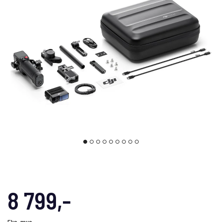
8 799,-
Eks. mva.