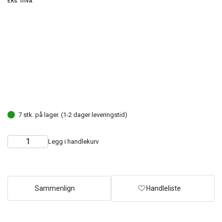
7 stk. på lager. (1-2 dager leveringstid)
Legg i handlekurv
Choose
Quantity
quantity
Sammenlign
Handleliste