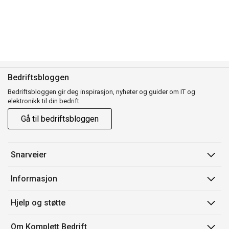
Bedriftsbloggen
Bedriftsbloggen gir deg inspirasjon, nyheter og guider om IT og
elektronikk til din bedrift.
Gå til bedriftsbloggen
Snarveier
Min side
Informasjon
Ordreoversikt
Salgsbetingelser
Hjelp og støtte
Mine produkter
Avtalevilkår for Komplett Bedrift Pluss
Kontakt oss
Om Komplett Bedrift