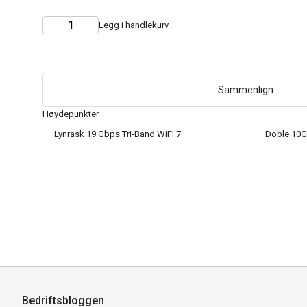
Legg i handlekurv
Choose
Quantity
quantity
Sammenlign
Høydepunkter
Lynrask 19 Gbps Tri-Band WiFi 7
Doble 10G-p
Bedriftsbloggen