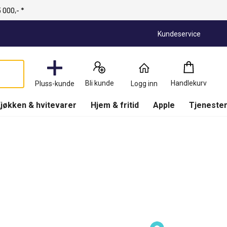
 000,- *
Kundeservice
Handlekurv
:
0
Produkter
Bli kunde
Handlekurv
Pluss-kunde
Logg inn
(
Handlekurv
)
jøkken & hvitevarer
Hjem & fritid
Apple
Tjenester