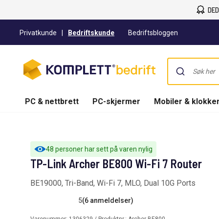
DED
Privatkunde
|
Bedriftskunde
Bedriftsbloggen
PC & nettbrett
PC-skjermer
Mobiler & klokke
48 personer har sett på varen nylig
TP-Link Archer BE800 Wi-Fi 7 Router
BE19000, Tri-Band, Wi-Fi 7, MLO, Dual 10G Ports
5
(6 anmeldelser)
Varenummer:
1306329
/ Produktnr.:
Archer BE800