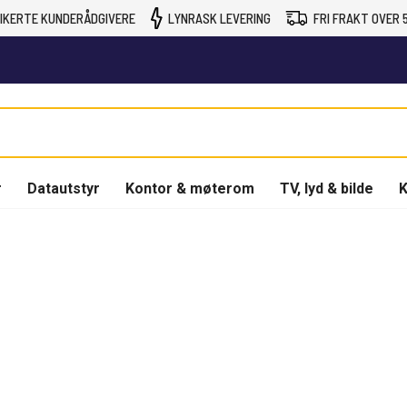
IKERTE KUNDERÅDGIVERE
LYNRASK LEVERING
FRI FRAKT OVER 5
r
Datautstyr
Kontor & møterom
TV, lyd & bilde
K