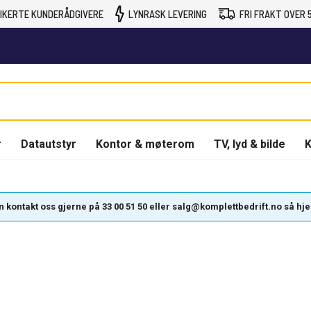
IKERTE KUNDERÅDGIVERE
LYNRASK LEVERING
FRI FRAKT OVER 5
r
Datautstyr
Kontor & møterom
TV, lyd & bilde
K
kontakt oss gjerne på 33 00 51 50 eller salg@komplettbedrift.no så hjelpe