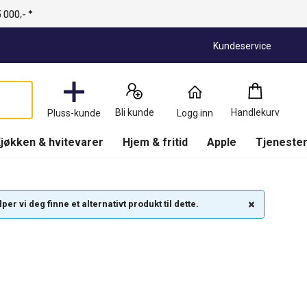
 000,- *
Kundeservice
Handlekurv
:
0
Produkter
Bli kunde
Handlekurv
Pluss-kunde
Logg inn
(
Handlekurv
)
jøkken & hvitevarer
Hjem & fritid
Apple
Tjenester
r vi deg finne et alternativt produkt til dette.