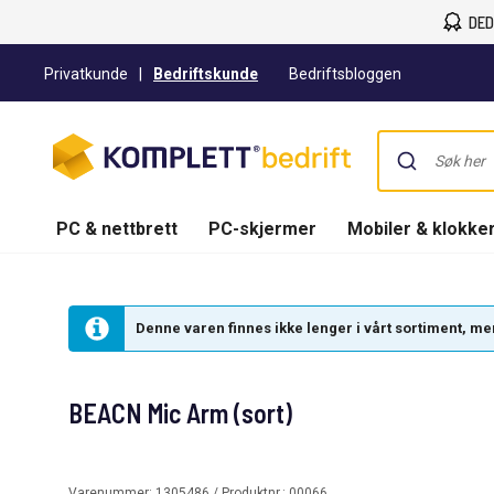
DED
Privatkunde
|
Bedriftskunde
Bedriftsbloggen
PC & nettbrett
PC-skjermer
Mobiler & klokke
Denne varen finnes ikke lenger i vårt sortiment, men 
BEACN Mic Arm (sort)
Varenummer:
1305486
/ Produktnr.:
00066