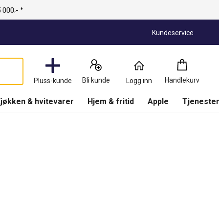
 000,- *
Kundeservice
Handlekurv
:
0
Produkter
Bli kunde
Handlekurv
Pluss-kunde
Logg inn
(
Handlekurv
)
jøkken & hvitevarer
Hjem & fritid
Apple
Tjenester