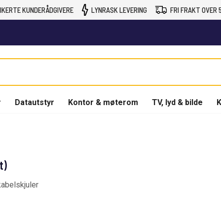
IKERTE KUNDERÅDGIVERE
LYNRASK LEVERING
FRI FRAKT OVER 5
r
Datautstyr
Kontor & møterom
TV, lyd & bilde
K
t)
abelskjuler