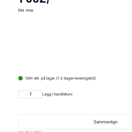
Eks. mva.
100+ stk. på lager. (1-2 dager leveringstid)
Legg i handlekurv
Choose
Quantity
quantity
Sammenlign