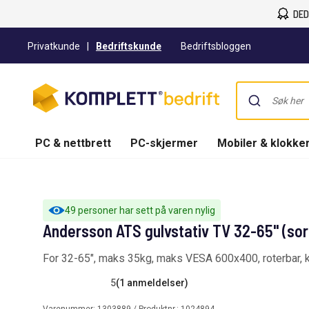
DED
Privatkunde
|
Bedriftskunde
Bedriftsbloggen
PC & nettbrett
PC-skjermer
Mobiler & klokke
49 personer har sett på varen nylig
Andersson ATS gulvstativ TV 32-65" (sor
For 32-65", maks 35kg, maks VESA 600x400, roterbar, k
5
(1 anmeldelser)
Varenummer:
1303889
/ Produktnr.:
1024894