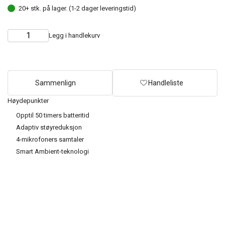
20+ stk. på lager. (1-2 dager leveringstid)
Legg i handlekurv
Choose
Quantity
quantity
Sammenlign
Handleliste
Høydepunkter
Opptil 50 timers batteritid
Adaptiv støyreduksjon
4-mikrofoners samtaler
Smart Ambient-teknologi