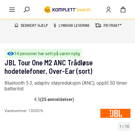
DEDIKERT HJELP
LYNRASK LEVERING
FRI FRAKT*
14 personer har sett på varen nylig
JBL Tour One M2 ANC Trådløse
hodetelefoner, Over-Ear (sort)
Bluetooth 5.3, adaptiv støyreduksjon (ANC), opptil 50 timer
batteritid
4.5
(25 anmeldelser)
Varenummer:
1303576
1
/
10