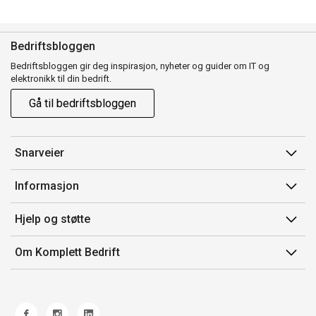
Bedriftsbloggen
Bedriftsbloggen gir deg inspirasjon, nyheter og guider om IT og
elektronikk til din bedrift.
Gå til bedriftsbloggen
Snarveier
Min side
Informasjon
Ordreoversikt
Salgsbetingelser
Hjelp og støtte
Mine produkter
Avtalevilkår for Komplett Bedrift Pluss
Kontakt oss
Om Komplett Bedrift
Produsenter
Retur
Om oss
EE-avfall
Frakt og levering
Jobb i Komplett
Retningslinjer kundekonkurranser
Ofte stilte spørsmål