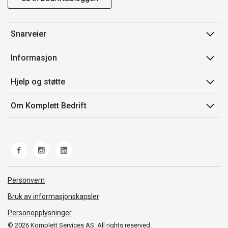
Snarveier
Min side
Informasjon
Ordreoversikt
Salgsbetingelser
Hjelp og støtte
Mine produkter
Avtalevilkår for Komplett Bedrift Pluss
Kontakt oss
Om Komplett Bedrift
Produsenter
Retur
Om oss
EE-avfall
Frakt og levering
Jobb i Komplett
Retningslinjer kundekonkurranser
Ofte stilte spørsmål
Miljøarbeid og ESG
Åpenhetsloven
Personvern
Whistleblowing
Bruk av informasjonskapsler
Personopplysninger
© 2026 Komplett Services AS. All rights reserved.