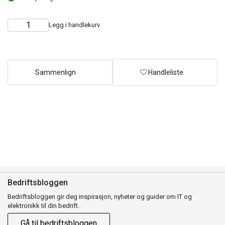
Legg i handlekurv
Choose
Quantity
quantity
Sammenlign
Handleliste
Bedriftsbloggen
Bedriftsbloggen gir deg inspirasjon, nyheter og guider om IT og
elektronikk til din bedrift.
Gå til bedriftsbloggen