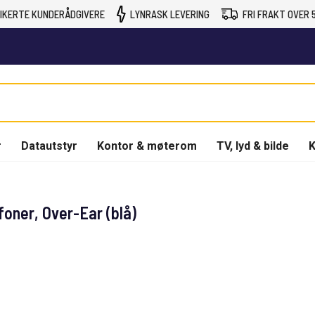
IKERTE KUNDERÅDGIVERE
LYNRASK LEVERING
FRI FRAKT OVER 5
r
Datautstyr
Kontor & møterom
TV, lyd & bilde
K
oner, Over-Ear (blå)