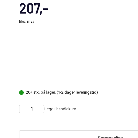
207,-
Eks. mva.
20+ stk. på lager. (1-2 dager leveringstid)
Legg i handlekurv
Choose
Quantity
quantity