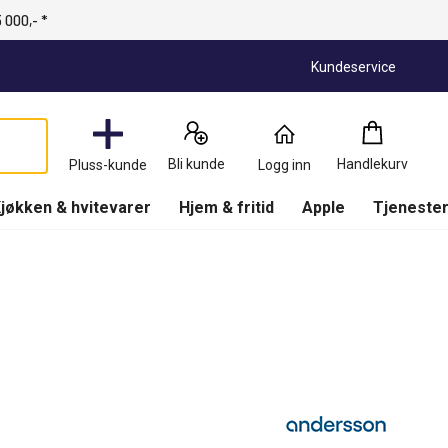
 000,- *
Kundeservice
Handlekurv
:
0
Produkter
Bli kunde
Handlekurv
Pluss-kunde
Logg inn
(
Handlekurv
)
jøkken & hvitevarer
Hjem & fritid
Apple
Tjenester