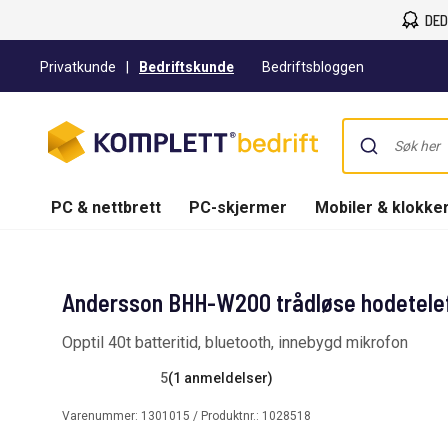
DED
Privatkunde
|
Bedriftskunde
Bedriftsbloggen
PC & nettbrett
PC-skjermer
Mobiler & klokke
Andersson BHH-W200 trådløse hodetelef
Opptil 40t batteritid, bluetooth, innebygd mikrofon
5
(1 anmeldelser)
Varenummer:
1301015
/ Produktnr.:
1028518