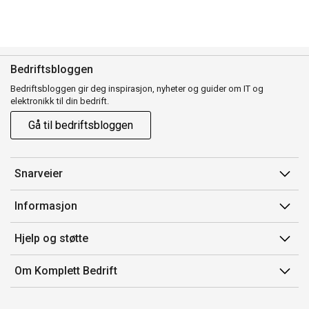
Bedriftsbloggen
Bedriftsbloggen gir deg inspirasjon, nyheter og guider om IT og
elektronikk til din bedrift.
Gå til bedriftsbloggen
Snarveier
Min side
Informasjon
Ordreoversikt
Salgsbetingelser
Hjelp og støtte
Mine produkter
Avtalevilkår for Komplett Bedrift Pluss
Kontakt oss
Om Komplett Bedrift
Produsenter
Retur
Om oss
EE-avfall