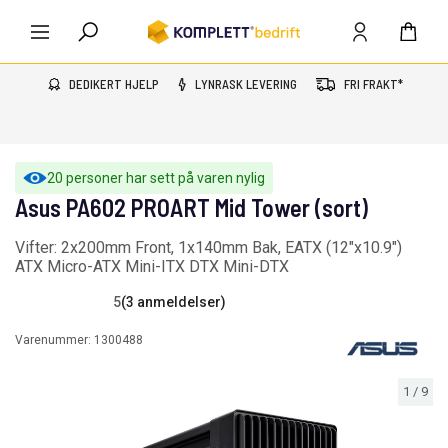
DEDIKERT HJELP
LYNRASK LEVERING
FRI FRAKT*
20 personer har sett på varen nylig
Asus PA602 PROART Mid Tower (sort)
Vifter: 2x200mm Front, 1x140mm Bak, EATX (12"x10.9")
ATX Micro-ATX Mini-ITX DTX Mini-DTX
5
(3 anmeldelser)
Varenummer:
1300488
1
/
9