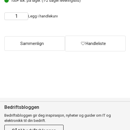
100+ stk. på lager. (1-2 dager leveringstid)
Legg i handlekurv
Choose
Quantity
quantity
Sammenlign
Handleliste
Bedriftsbloggen
Bedriftsbloggen gir deg inspirasjon, nyheter og guider om IT og
elektronikk til din bedrift.