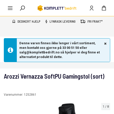
DEDIKERT HJELP
LYNRASK LEVERING
FRI FRAKT*
Denne varen finnes ikke lenger i vårt sortiment,
men kontakt oss gjerne på 33 00 51 50 eller
salg@komplettbedrift.no så hjelper vi deg finne et
alternativt produkt til dette.
Arozzi Vernazza SoftPU Gamingstol (sort)
Varenummer:
1252861
1
/
8