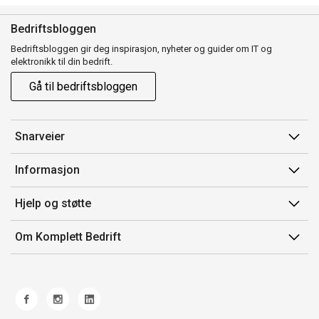
Bedriftsbloggen
Bedriftsbloggen gir deg inspirasjon, nyheter og guider om IT og
elektronikk til din bedrift.
Gå til bedriftsbloggen
Snarveier
Min side
Informasjon
Ordreoversikt
Salgsbetingelser
Hjelp og støtte
Mine produkter
Avtalevilkår for Komplett Bedrift Pluss
Kontakt oss
Om Komplett Bedrift
Produsenter
Retur
Om oss
EE-avfall
Frakt og levering
Jobb i Komplett
Retningslinjer kundekonkurranser
Ofte stilte spørsmål
Miljøarbeid og ESG