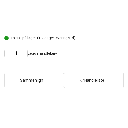
18 stk. på lager. (1-2 dager leveringstid)
Legg i handlekurv
Choose
Quantity
quantity
Sammenlign
Handleliste