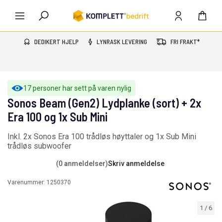
DEDIKERT HJELP
LYNRASK LEVERING
FRI FRAKT*
17 personer har sett på varen nylig
Sonos Beam (Gen2) Lydplanke (sort) + 2x
Era 100 og 1x Sub Mini
Inkl. 2x Sonos Era 100 trådløs høyttaler og 1x Sub Mini
trådløs subwoofer
(0 anmeldelser)
Skriv anmeldelse
Varenummer:
1250370
1
/
6