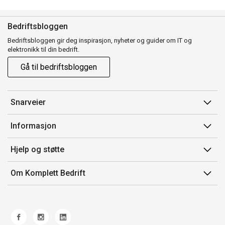
Bedriftsbloggen
Bedriftsbloggen gir deg inspirasjon, nyheter og guider om IT og
elektronikk til din bedrift.
Gå til bedriftsbloggen
Snarveier
Min side
Informasjon
Ordreoversikt
Salgsbetingelser
Hjelp og støtte
Mine produkter
Avtalevilkår for Komplett Bedrift Pluss
Kontakt oss
Om Komplett Bedrift
Produsenter
Retur
Om oss
EE-avfall
Frakt og levering
Jobb i Komplett
Retningslinjer kundekonkurranser
Ofte stilte spørsmål