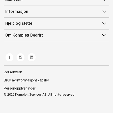
Min side
Informasjon
Ordreoversikt
Salgsbetingelser
Hjelp og støtte
Mine produkter
Avtalevilkår for Komplett Bedrift Pluss
Kontakt oss
Om Komplett Bedrift
Produsenter
Retur
Om oss
EE-avfall
Frakt og levering
Jobb i Komplett
Retningslinjer kundekonkurranser
Ofte stilte spørsmål
Miljøarbeid og ESG
Åpenhetsloven
Personvern
Whistleblowing
Bruk av informasjonskapsler
Personopplysninger
© 2026 Komplett Services AS. All rights reserved.