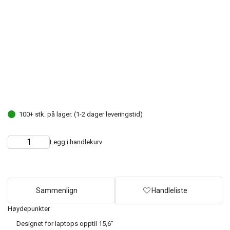
100+ stk. på lager. (1-2 dager leveringstid)
Legg i handlekurv
Choose
Quantity
quantity
Sammenlign
Handleliste
Høydepunkter
Designet for laptops opptil 15,6"