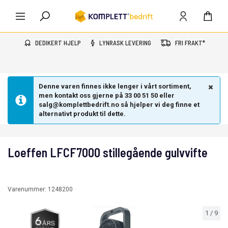
DEDIKERT HJELP
LYNRASK LEVERING
FRI FRAKT*
Denne varen finnes ikke lenger i vårt sortiment,
men kontakt oss gjerne på 33 00 51 50 eller
salg@komplettbedrift.no så hjelper vi deg finne et
alternativt produkt til dette.
Loeffen LFCF7000 stillegående gulvvifte
Varenummer:
1248200
1
/
9