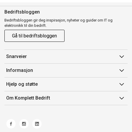
Bedriftsbloggen
Bedriftsbloggen gir deg inspirasjon, nyheter og guider om IT og
elektronikk til din bedrift.
Gå til bedriftsbloggen
Snarveier
Min side
Informasjon
Ordreoversikt
Salgsbetingelser
Hjelp og støtte
Mine produkter
Avtalevilkår for Komplett Bedrift Pluss
Kontakt oss
Om Komplett Bedrift
Produsenter
Retur
Om oss
EE-avfall
Frakt og levering
Jobb i Komplett
Retningslinjer kundekonkurranser
Ofte stilte spørsmål
Miljøarbeid og ESG